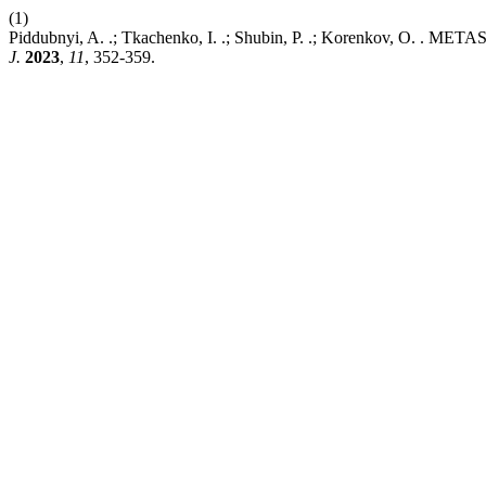
(1)
Piddubnyi, A. .; Tkachenko, I. .; Shubin, P. .; Korenkov,
J.
2023
,
11
, 352-359.